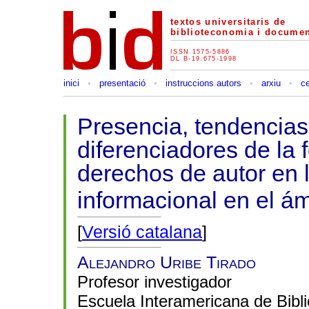
textos universitaris de
biblioteconomia i documen
ISSN 1575-5886
DL B-19.675-1998
inici
•
presentació
•
instruccions autors
•
arxiu
•
c
Presencia, tendencias
diferenciadores de la
derechos de autor en l
informacional en el ám
[
Versió catalana
]
Alejandro Uribe Tirado
Profesor investigador
Escuela Interamericana de Bibli