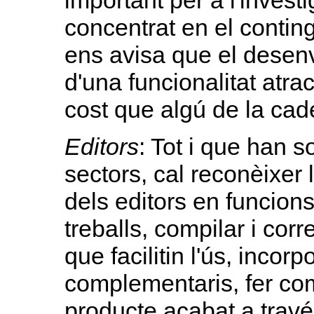
important per a l'invest
concentrat en el contin
ens avisa que el dese
d'una funcionalitat atract
cost que algú de la cade
Editors
: Tot i que han so
sectors, cal reconèixer 
dels editors en funcions 
treballs, compilar i corr
que facilitin l'ús, incor
complementaris, fer compl
producte acabat a través