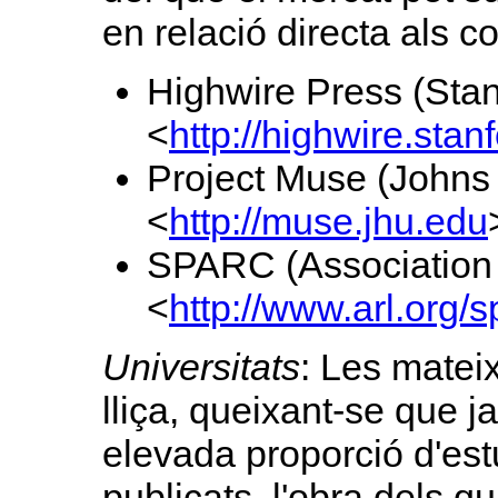
en relació directa als c
Highwire Press (Stan
<
http://highwire.stan
Project Muse (Johns 
<
http://muse.jhu.edu
SPARC (Association 
<
http://www.arl.org/s
Universitats
: Les mateix
lliça, queixant-se que 
elevada proporció d'est
publicats, l'obra dels q