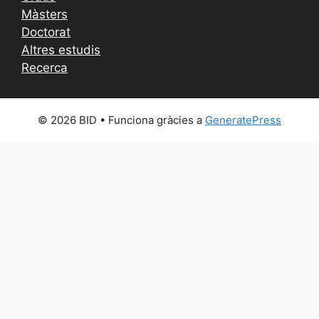
Màsters
Doctorat
Altres estudis
Recerca
© 2026 BID
• Funciona gràcies a
GeneratePress