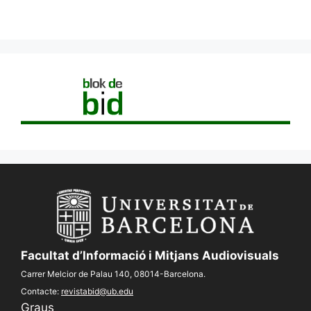
Facultat d’Informació i Mitjans Audiovisuals
Carrer Melcior de Palau 140, 08014-Barcelona.
Contacte:
revistabid@ub.edu
Graus