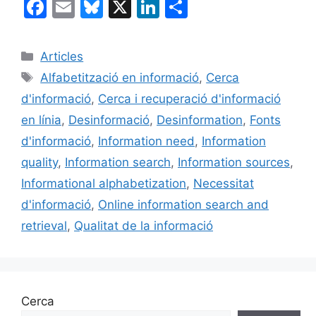
F
E
Bl
X
Li
C
a
m
u
n
o
c
ai
e
k
m
Categories
Articles
e
l
s
e
p
Etiquetes
Alfabetització en informació
,
Cerca
b
k
dI
ar
d'informació
,
Cerca i recuperació d'informació
o
y
n
te
en línia
,
Desinformació
,
Desinformation
,
Fonts
o
ix
d'informació
,
Information need
,
Information
k
quality
,
Information search
,
Information sources
,
Informational alphabetization
,
Necessitat
d'informació
,
Online information search and
retrieval
,
Qualitat de la informació
Cerca