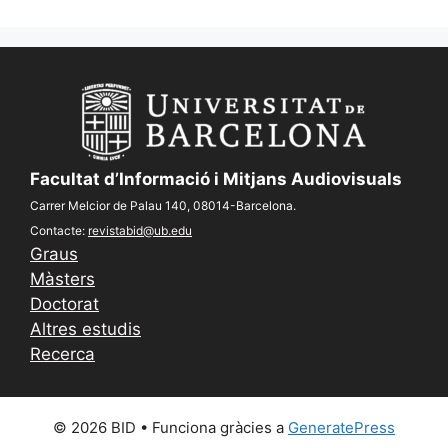
Facultat d’Informació i Mitjans Audiovisuals
Carrer Melcior de Palau 140, 08014-Barcelona.
Contacte:
revistabid@ub.edu
Graus
Màsters
Doctorat
Altres estudis
Recerca
© 2026 BID
• Funciona gràcies a
GeneratePress