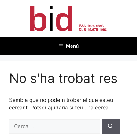
Vés
al
contingut
Menú
No s'ha trobat res
Sembla que no podem trobar el que esteu
cercant. Potser ajudaria si feu una cerca.
Cerca: