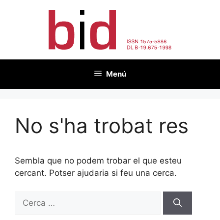
Vés
al
contingut
Menú
No s'ha trobat res
Sembla que no podem trobar el que esteu
cercant. Potser ajudaria si feu una cerca.
Cerca: