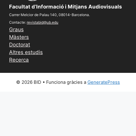
Facultat d’Informació i Mitjans Audiovisuals
Carrer Melcior de Palau 140, 08014-Barcelona.
Contacte:
revistabid@ub.edu
Graus
Màsters
Doctorat
Altres estudis
Recerca
© 2026 BID
• Funciona gràcies a
GeneratePress