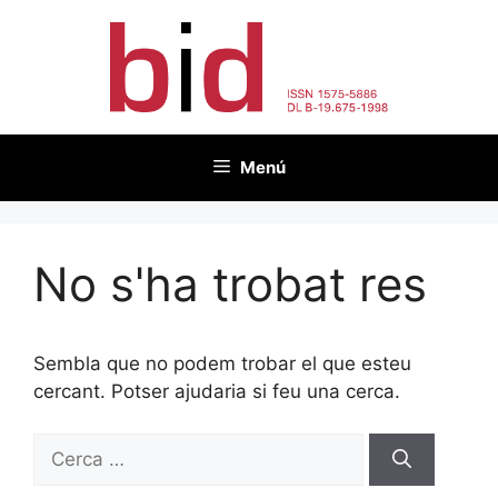
Vés
al
contingut
Menú
No s'ha trobat res
Sembla que no podem trobar el que esteu
cercant. Potser ajudaria si feu una cerca.
Cerca: