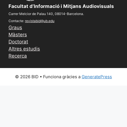
Facultat d’Informació i Mitjans Audiovisuals
Carrer Melcior de Palau 140, 08014-Barcelona.
Contacte:
revistabid@ub.edu
Graus
Màsters
Doctorat
Altres estudis
Recerca
© 2026 BID
• Funciona gràcies a
GeneratePress