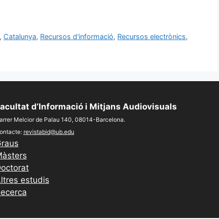
,
Catalunya
,
Recursos d'informació
,
Recursos electrònics
,
acultat d’Informació i Mitjans Audiovisuals
arrer Melcior de Palau 140, 08014-Barcelona.
ontacte:
revistabid@ub.edu
raus
àsters
octorat
ltres estudis
ecerca