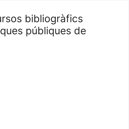
rsos bibliogràfics
teques públiques de