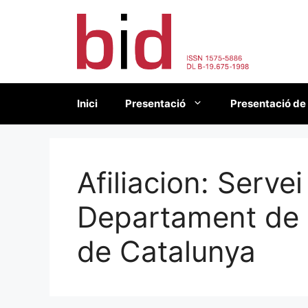
Vés
al
contingut
Inici
Presentació
Presentació de
Afiliacion:
Servei
Departament de C
de Catalunya