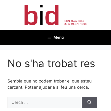
Vés
al
contingut
Menú
No s'ha trobat res
Sembla que no podem trobar el que esteu
cercant. Potser ajudaria si feu una cerca.
Cerca: