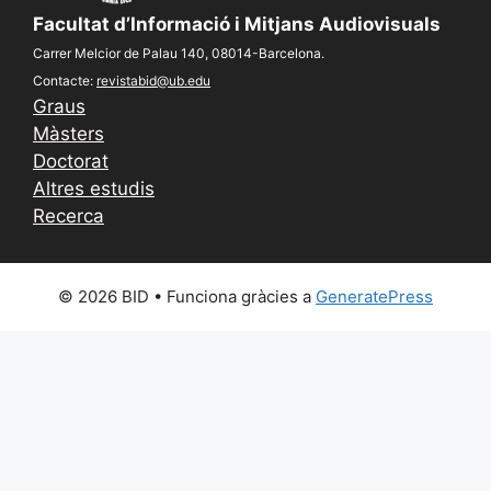
Facultat d’Informació i Mitjans Audiovisuals
Carrer Melcior de Palau 140, 08014-Barcelona.
Contacte:
revistabid@ub.edu
Graus
Màsters
Doctorat
Altres estudis
Recerca
© 2026 BID
• Funciona gràcies a
GeneratePress