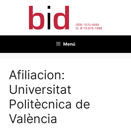
Vés
al
contingut
Menú
Afiliacion:
Universitat
Politècnica de
València