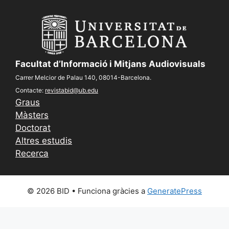
Facultat d’Informació i Mitjans Audiovisuals
Carrer Melcior de Palau 140, 08014-Barcelona.
Contacte:
revistabid@ub.edu
Graus
Màsters
Doctorat
Altres estudis
Recerca
© 2026 BID
• Funciona gràcies a
GeneratePress