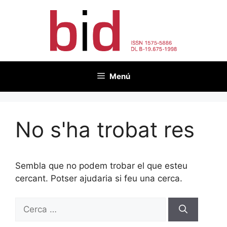
Vés
al
contingut
Menú
No s'ha trobat res
Sembla que no podem trobar el que esteu
cercant. Potser ajudaria si feu una cerca.
Cerca: