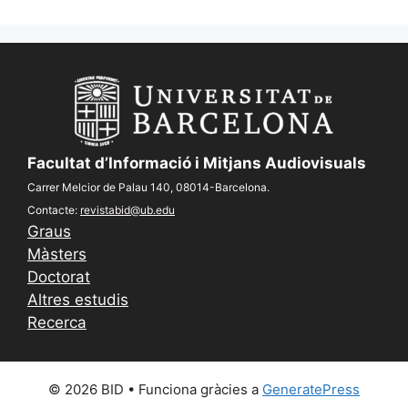
Facultat d’Informació i Mitjans Audiovisuals
Carrer Melcior de Palau 140, 08014-Barcelona.
Contacte:
revistabid@ub.edu
Graus
Màsters
Doctorat
Altres estudis
Recerca
© 2026 BID
• Funciona gràcies a
GeneratePress