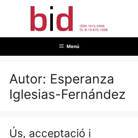
Vés
al
contingut
Menú
Autor:
Esperanza
Iglesias-Fernández
Ús, acceptació i