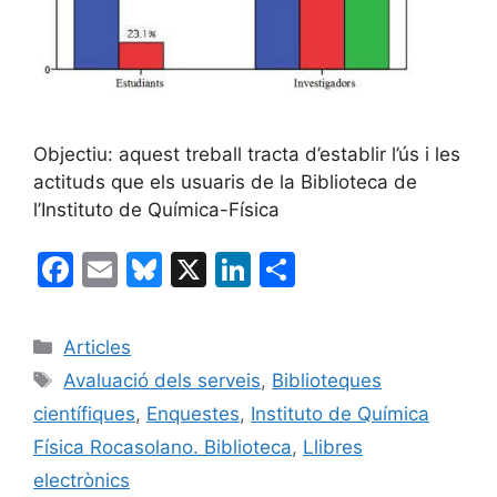
Objectiu: aquest treball tracta d’establir l’ús i les
actituds que els usuaris de la Biblioteca de
l’Instituto de Química-Física
F
E
Bl
X
Li
C
a
m
u
n
o
c
ai
e
k
m
Categories
Articles
e
l
s
e
p
Etiquetes
Avaluació dels serveis
,
Biblioteques
b
k
dI
ar
científiques
,
Enquestes
,
Instituto de Química
o
y
n
te
Física Rocasolano. Biblioteca
,
Llibres
o
ix
electrònics