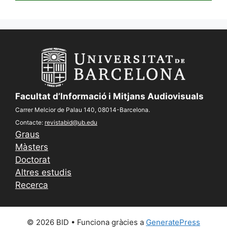
Facultat d’Informació i Mitjans Audiovisuals
Carrer Melcior de Palau 140, 08014-Barcelona.
Contacte:
revistabid@ub.edu
Graus
Màsters
Doctorat
Altres estudis
Recerca
© 2026 BID
• Funciona gràcies a
GeneratePress