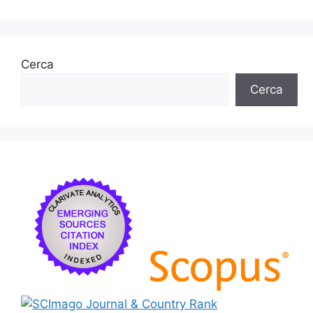
k
Cerca
Cerca