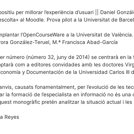
sitiu per millorar l’experiència d’usuari || Daniel Gon
escolta» al Moodle. Prova pilot a la Universitat de Barc
mplantar l’OpenCourseWare a la Universitat de València. 
rora González-Teruel, M.ª Francisca Abad-García
r número (número 32, juny de 2014) se centrarà en la fo
ptarà com a editores convidades amb les doctores Virg
conomía y Documentación de la Universidad Carlos III 
nvis, causats fonamentalment, per l’evolució de les tec
ejar la formació de l’especialista en informació no és u
est monogràfic pretén analitzar la situació actual i les 
na Reyes