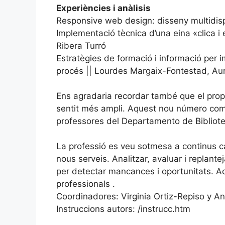
Experiències i anàlisis
Responsive web design: disseny multidispo
Implementació tècnica d’una eina «clica i 
Ribera Turró
Estratègies de formació i informació per i
procés || Lourdes Margaix-Fontestad, Au
Ens agradaria recordar també que el prope
sentit més ampli. Aquest nou número com
professores del Departamento de Bibliote
La professió es veu sotmesa a continus ca
nous serveis. Analitzar, avaluar i replant
per detectar mancances i oportunitats. Aqu
professionals .
Coordinadores: Virginia Ortiz-Repiso y A
Instruccions autors: /instrucc.htm