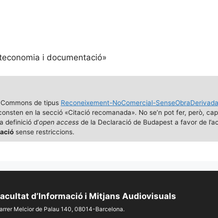
lioteconomia i documentació»
e Commons de tipus
Reconeixement-NoComercial-SenseObraDerivad
ue consten en la secció «Citació recomanada». No se’n pot fer, però, ca
 definició d’
open access
de la Declaració de Budapest a favor de l’a
cació
sense restriccions.
acultat d’Informació i Mitjans Audiovisuals
arrer Melcior de Palau 140, 08014-Barcelona.