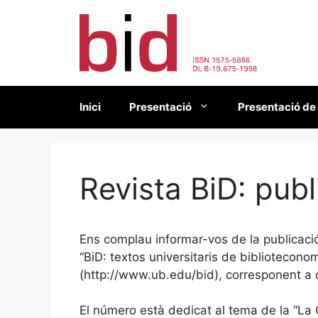
Vés
al
contingut
Inici
Presentació
Presentació de
Revista BiD: pub
Ens complau informar-vos de la publicació
“BiD: textos universitaris de bibliotecon
(http://www.ub.edu/bid), corresponent a
El número està dedicat al tema de la “La Q