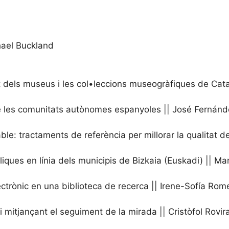
chael Buckland
net dels museus i les col•leccions museogràfiques de Cata
s de les comunitats autònomes espanyoles || José Fernán
e: tractaments de referència per millorar la qualitat de
úbliques en línia dels municipis de Bizkaia (Euskadi) || 
electrònic en una biblioteca de recerca || Irene-Sofía R
mitjançant el seguiment de la mirada || Cristòfol Rovir