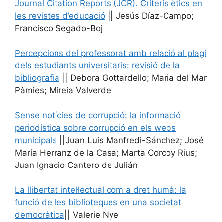
Journal Citation Reports (JCR). Criteris ètics en
les revistes d’educació
|| Jesús Díaz-Campo;
Francisco Segado-Boj
Percepcions del professorat amb relació al plagi
dels estudiants universitaris: revisió de la
bibliografia
|| Debora Gottardello; Maria del Mar
Pàmies; Mireia Valverde
Sense notícies de corrupció: la informació
periodística sobre corrupció en els webs
municipals
||Juan Luis Manfredi-Sánchez; José
María Herranz de la Casa; Marta Corcoy Rius;
Juan Ignacio Cantero de Julián
La llibertat intel·lectual com a dret humà: la
funció de les biblioteques en una societat
democràtica
|| Valerie Nye