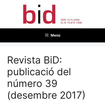
Vés
al
contingut
Menú
Revista BiD:
publicació del
número 39
(desembre 2017)