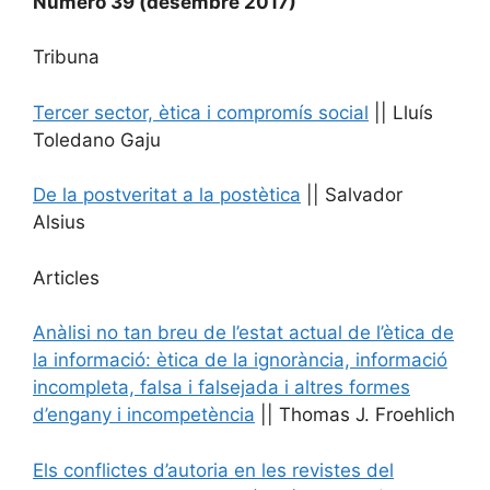
Número 39 (desembre 2017)
Tribuna
Tercer sector, ètica i compromís social
|| Lluís
Toledano Gaju
De la postveritat a la postètica
|| Salvador
Alsius
Articles
Anàlisi no tan breu de l’estat actual de l’ètica de
la informació: ètica de la ignorància, informació
incompleta, falsa i falsejada i altres formes
d’engany i incompetència
|| Thomas J. Froehlich
Els conflictes d’autoria en les revistes del