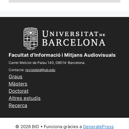
Facultat d’Informació i Mitjans Audiovisuals
Carrer Melcior de Palau 140, 08014-Barcelona.
Contacte:
revistabid@ub.edu
Graus
Màsters
Doctorat
Altres estudis
Recerca
© 2026 BID
• Funciona gràcies a
GeneratePress