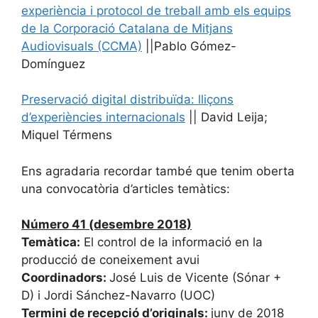
experiència i protocol de treball amb els equips
de la Corporació Catalana de Mitjans
Audiovisuals (CCMA)
||Pablo Gómez-
Domínguez
Preservació digital distribuïda: lliçons
d’experiències internacionals
|| David Leija;
Miquel Térmens
Ens agradaria recordar també que tenim oberta
una convocatòria d’articles temàtics:
Número 41 (desembre 2018)
Temàtica:
El control de la informació en la
producció de coneixement avui
Coordinadors:
José Luis de Vicente (Sónar +
D) i Jordi Sánchez-Navarro (UOC)
Termini de recepció d’originals:
juny de 2018