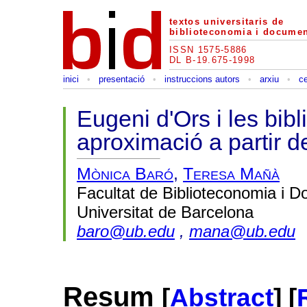
textos universitaris de
biblioteconomia i documen
ISSN 1575-5886
DL B-19.675-1998
inici
•
presentació
•
instruccions autors
•
arxiu
•
c
Eugeni d'Ors i les bib
aproximació a partir d
Mònica Baró
,
Teresa Mañà
Facultat de Biblioteconomia i 
Universitat de Barcelona
baro@ub.edu
,
mana@ub.edu
Resum
[
Abstract
] [