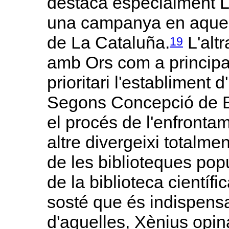
destacà especialment L
una campanya en aquest
de La Cataluña.
L'alt
19
amb Ors com a principa
prioritari l'establiment d
Segons Concepció de Ba
el procés de l'enfrontam
altre divergeixi totalmen
de les biblioteques pop
de la biblioteca científ
sosté que és indispens
d'aquelles, Xènius opi