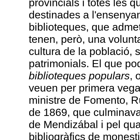
provincials i totes les 
destinades a l'ensenya
biblioteques, que admet
tenen, però, una volunta
cultura de la població, 
patrimonials. El que p
biblioteques populars
, 
veuen per primera vegad
ministre de Fomento, Ru
de 1869, que culminava
de Mendizábal i pel qua
bibliogràfics de monestir