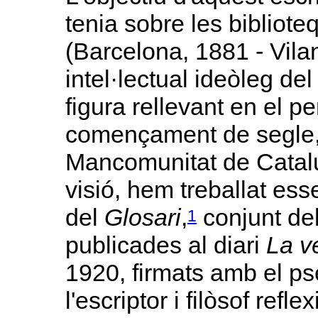
tenia sobre les bibliot
(Barcelona, 1881 - Vilan
intel·lectual ideòleg de
figura rellevant en el pe
començament de segle, 
Mancomunitat de Catalu
visió, hem treballat esse
del
Glosari
,
conjunt del
1
publicades al diari
La v
1920, firmats amb el p
l'escriptor i filòsof re