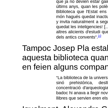
que ja no devien estar gai
últims anys, quan les polè
Biblioteca que l'Estat en
món hagués quedat inactiu d
y invita naturalment a seg
quedat les inteligencies! [
altres alicients d'estudi q
10
dels antics convents”.
Tampoc Josep Pla estal
aquesta biblioteca quan
en feien alguns compan
“La biblioteca de la univers
sinó prehistòrica, de
concentració d'arqueologia
badoc hi anava a llegir nov
llibres que servien eren el