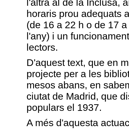
l'altra al de la Inclusa
horaris prou adequats a
(de 16 a 22 h o de 17 a
l'any) i un funcionamen
lectors.
D'aquest text, que en mo
projecte per a les bibli
mesos abans, en sabem
ciutat de Madrid, que d
populars el 1937.
A més d'aquesta actuaci