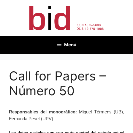
Saltar
al
contenido
Menú
Call for Papers –
Número 50
Responsables del monográfico:
 Miquel Térmens (UB), 
Fernanda Peset (UPV)