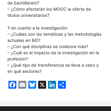
de bachillerato?
– ¿Cómo afectarán los MOOC la oferta de
títulos universitarios?
Y en cuanto a la investigación:
– ¿Cuáles son las temáticas y las metodologías
actuales en BiD?
– ¿Con qué disciplinas se colabora más?
– ¿Cuál es el impacto de la investigación en la
profesión?
– ¿Qué tipo de transferencia se lleva a cabo y
en qué sectores?
F
E
Bl
X
Li
C
a
m
u
n
o
c
ai
e
k
m
e
l
s
e
p