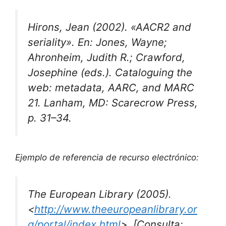
Hirons, Jean (2002). «AACR2 and
seriality». En: Jones, Wayne;
Ahronheim, Judith R.; Crawford,
Josephine (eds.).
Cataloguing the
web: metadata, AARC, and MARC
21
. Lanham, MD: Scarecrow Press,
p. 31–34.
Ejemplo de referencia de recurso electrónico:
The European Library
(2005).
<
http://www.theeuropeanlibrary.or
g/portal/index.html
>. [Consulta: