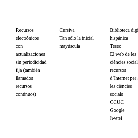
Recursos
Cursiva
Biblioteca digi
electrónicos
Tan sólo la inicial
hispánica
con
mayúscula
Teseo
actualizaciones
El web de les
sin periodicidad
ciències social
fija (también
recursos
llamados
d’Internet per 
recursos
les ciències
continuos)
socials
CCUC
Google
Iwetel