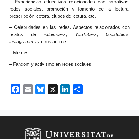
– Experiencias educativas relacionadas con narrativas: 
redes sociales, promoción y fomento de la lectura, 
prescripción lectora, clubes de lectura, etc.
– Celebridades en las redes. Aspectos relacionados con 
relatos de 
influencers
, 
YouTubers
, 
booktubers
, 
instagramers 
y otros actores.
– Memes.
– Fandom y activismo en redes sociales. 
F
E
Bl
X
Li
C
a
m
u
n
o
c
ai
e
k
m
e
l
s
e
p
b
k
dI
ar
o
y
n
tir