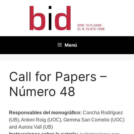
Saltar
al
contenido
Menú
Call for Papers –
Número 48
Responsables del monográfico:
Concha Rodríguez
(UB), Antoni Roig (UOC), Gemma San Cornelio (UOC)
and
Aurora Vall (UB)