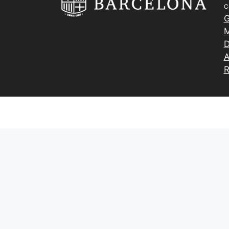
C
G
M
D
A
R