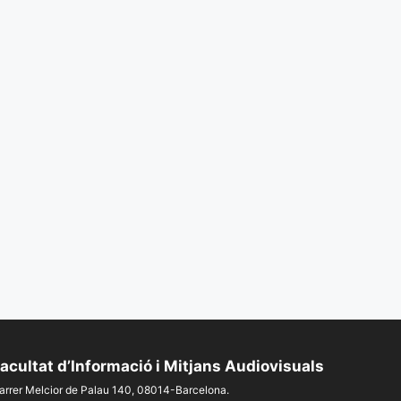
acultat d’Informació i Mitjans Audiovisuals
arrer Melcior de Palau 140, 08014-Barcelona.