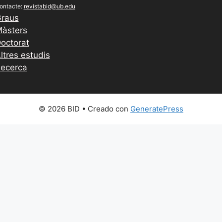
ontacte:
revistabid@ub.edu
raus
àsters
octorat
ltres estudis
ecerca
© 2026 BID
• Creado con
GeneratePress