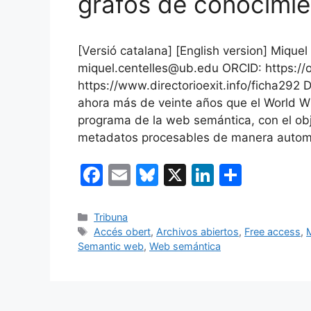
grafos de conocimie
[Versió catalana] [English version] Miquel
miquel.centelles@ub.edu ORCID: https:/
https://www.directorioexit.info/ficha292 
ahora más de veinte años que el World W
programa de la web semántica, con el obj
metadatos procesables de manera autom
F
E
Bl
X
Li
C
a
m
u
n
o
c
ai
e
k
m
Categorías
Tribuna
Etiquetas
Accés obert
,
Archivos abiertos
,
Free access
,
e
l
s
e
p
Semantic web
,
Web semántica
b
k
dI
ar
o
y
n
tir
o