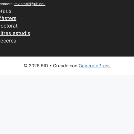
ontacte:
revistabid@ub.edu
raus
àsters
octorat
ltres estudis
ecerca
© 2026 BID
• Creado con
GeneratePress