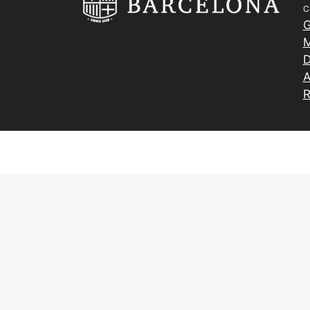
C
G
M
D
A
R