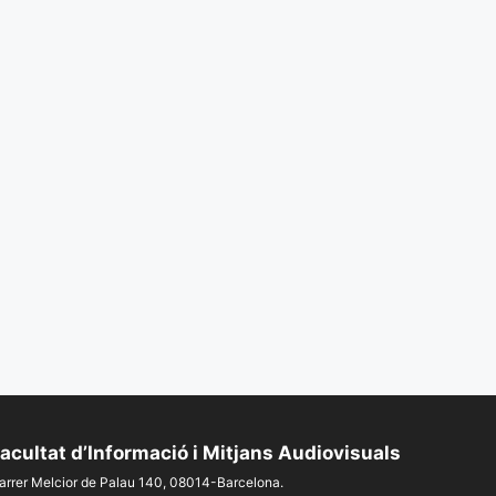
acultat d’Informació i Mitjans Audiovisuals
arrer Melcior de Palau 140, 08014-Barcelona.