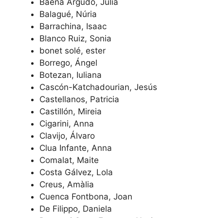
Baena Argudo, Júlia
Balagué, Núria
Barrachina, Isaac
Blanco Ruiz, Sonia
bonet solé, ester
Borrego, Ángel
Botezan, Iuliana
Cascón-Katchadourian, Jesús
Castellanos, Patricia
Castillón, Mireia
Cigarini, Anna
Clavijo, Álvaro
Clua Infante, Anna
Comalat, Maite
Costa Gálvez, Lola
Creus, Amàlia
Cuenca Fontbona, Joan
De Filippo, Daniela