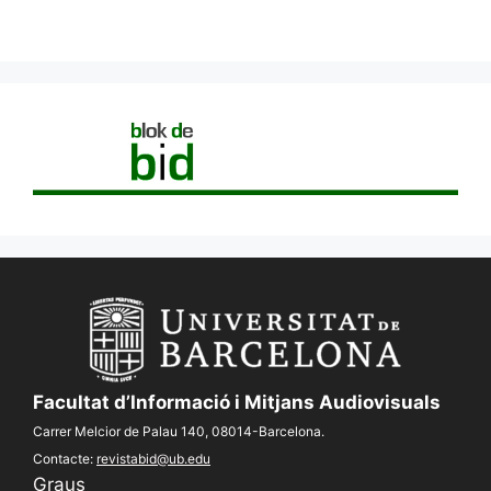
Facultat d’Informació i Mitjans Audiovisuals
Carrer Melcior de Palau 140, 08014-Barcelona.
Contacte:
revistabid@ub.edu
Graus