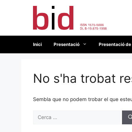
Vés
al
contingut
Inici
Presentació
Presentació de
No s'ha trobat re
Sembla que no podem trobar el que esteu 
Cerca: