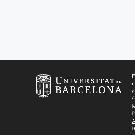
F
C
C
G
M
D
A
R