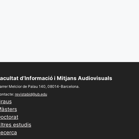
acultat d’Informació i Mitjans Audiovisuals
arrer Melcior de Palau 140, 08014-Barcelona.
ontacte:
revistabid@ub.edu
raus
àsters
octorat
ltres estudis
ecerca