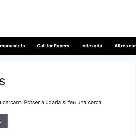
 manuscrits
Call for Papers
Indexada
Altres n
s
cercant. Potser ajudaria si feu una cerca.