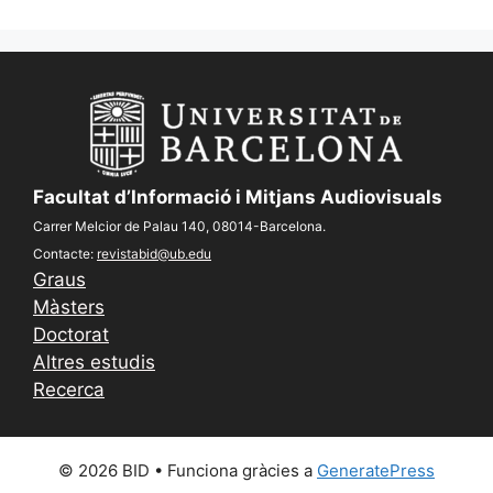
Facultat d’Informació i Mitjans Audiovisuals
Carrer Melcior de Palau 140, 08014-Barcelona.
Contacte:
revistabid@ub.edu
Graus
Màsters
Doctorat
Altres estudis
Recerca
© 2026 BID
• Funciona gràcies a
GeneratePress