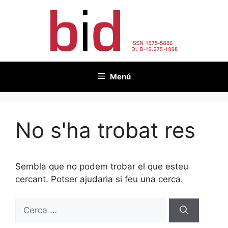
Vés
al
contingut
Menú
No s'ha trobat res
Sembla que no podem trobar el que esteu
cercant. Potser ajudaria si feu una cerca.
Cerca: