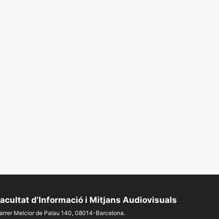
acultat d’Informació i Mitjans Audiovisuals
arrer Melcior de Palau 140, 08014-Barcelona.