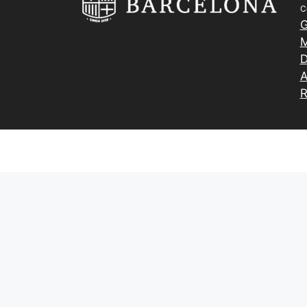
C
G
M
D
A
R