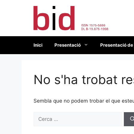
Vés
al
contingut
Inici
Presentació
Presentació de
No s'ha trobat re
Sembla que no podem trobar el que esteu 
Cerca: