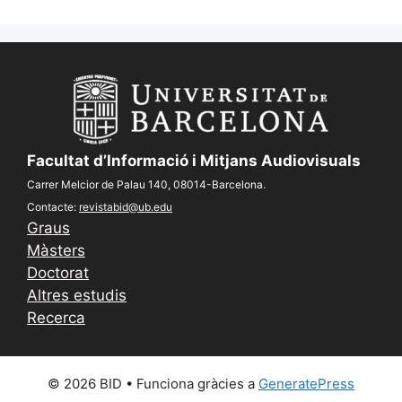
Facultat d’Informació i Mitjans Audiovisuals
Carrer Melcior de Palau 140, 08014-Barcelona.
Contacte:
revistabid@ub.edu
Graus
Màsters
Doctorat
Altres estudis
Recerca
© 2026 BID
• Funciona gràcies a
GeneratePress