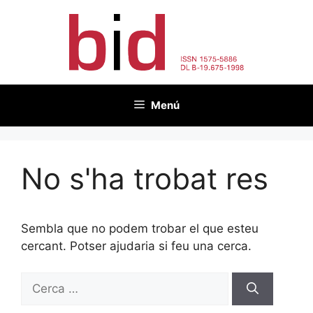
Vés
al
contingut
Menú
No s'ha trobat res
Sembla que no podem trobar el que esteu
cercant. Potser ajudaria si feu una cerca.
Cerca: