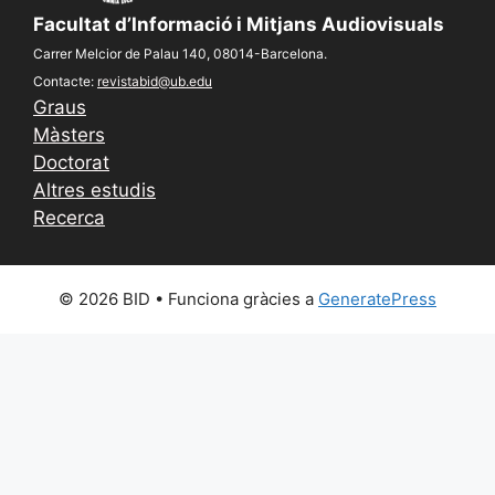
Facultat d’Informació i Mitjans Audiovisuals
Carrer Melcior de Palau 140, 08014-Barcelona.
Contacte:
revistabid@ub.edu
Graus
Màsters
Doctorat
Altres estudis
Recerca
© 2026 BID
• Funciona gràcies a
GeneratePress