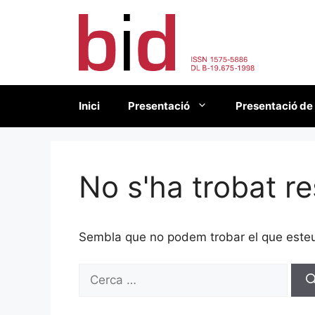
Vés
al
contingut
Inici
Presentació
Presentació de
No s'ha trobat re
Sembla que no podem trobar el que esteu 
Cerca: