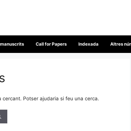
 manuscrits
Call for Papers
Indexada
Altres n
s
cercant. Potser ajudaria si feu una cerca.