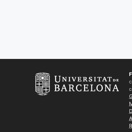
F
C
C
G
M
D
A
R