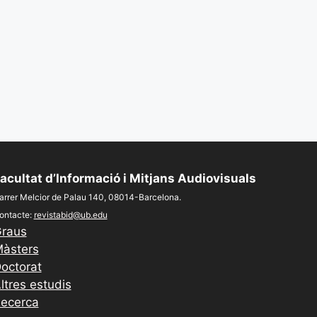
acultat d’Informació i Mitjans Audiovisuals
arrer Melcior de Palau 140, 08014-Barcelona.
ontacte:
revistabid@ub.edu
raus
àsters
octorat
ltres estudis
ecerca