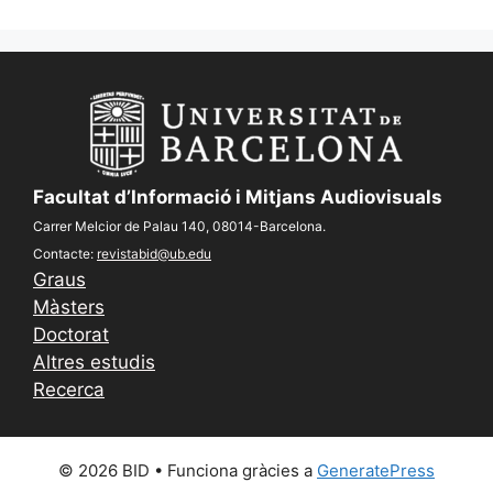
Facultat d’Informació i Mitjans Audiovisuals
Carrer Melcior de Palau 140, 08014-Barcelona.
Contacte:
revistabid@ub.edu
Graus
Màsters
Doctorat
Altres estudis
Recerca
© 2026 BID
• Funciona gràcies a
GeneratePress