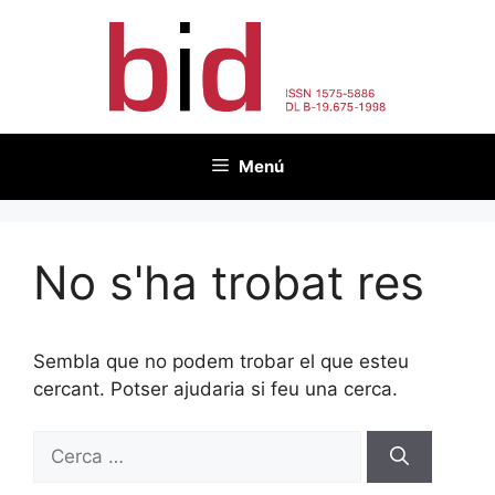
Vés
al
contingut
Menú
No s'ha trobat res
Sembla que no podem trobar el que esteu
cercant. Potser ajudaria si feu una cerca.
Cerca: