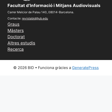
Facultat d’Informació i Mitjans Audiovisuals
Carrer Melcior de Palau 140, 08014-Barcelona.
Contacte:
revistabid@ub.edu
Graus
Màsters
Doctorat
Altres estudis
Recerca
© 2026 BID
• Funciona gràcies a
GeneratePress