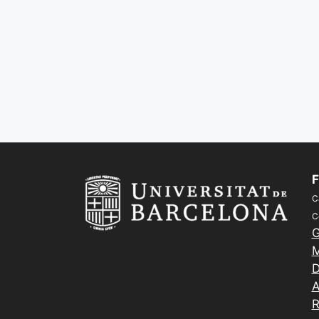
F
C
C
G
M
D
A
R