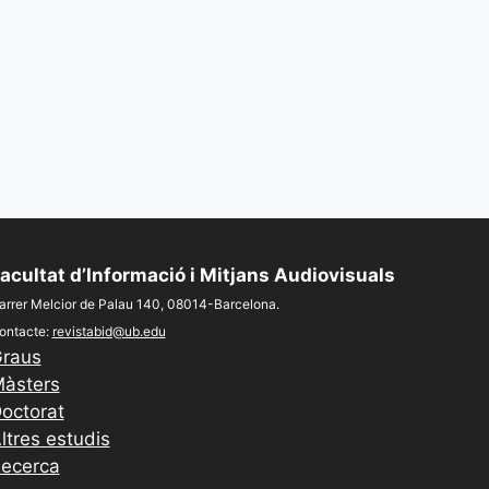
acultat d’Informació i Mitjans Audiovisuals
arrer Melcior de Palau 140, 08014-Barcelona.
ontacte:
revistabid@ub.edu
raus
àsters
octorat
ltres estudis
ecerca