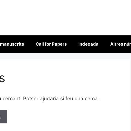
 manuscrits
Call for Papers
Indexada
Altres n
s
cercant. Potser ajudaria si feu una cerca.