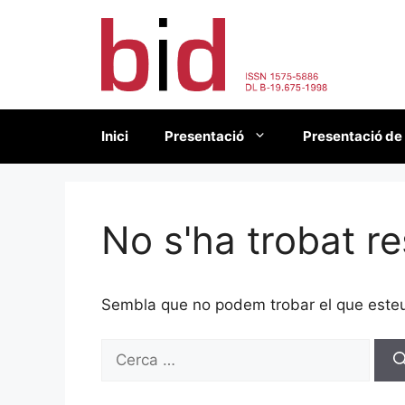
Vés
al
contingut
Inici
Presentació
Presentació de
No s'ha trobat re
Sembla que no podem trobar el que esteu 
Cerca: