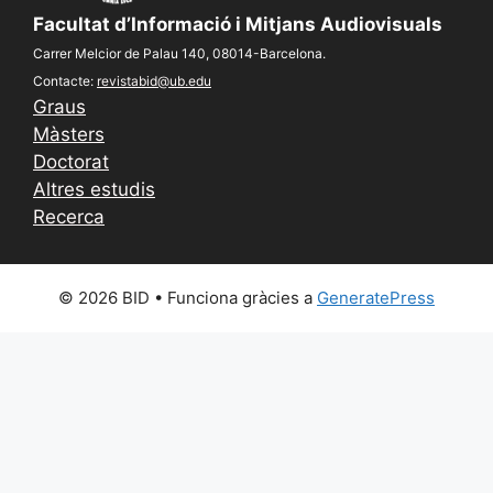
Facultat d’Informació i Mitjans Audiovisuals
Carrer Melcior de Palau 140, 08014-Barcelona.
Contacte:
revistabid@ub.edu
Graus
Màsters
Doctorat
Altres estudis
Recerca
© 2026 BID
• Funciona gràcies a
GeneratePress