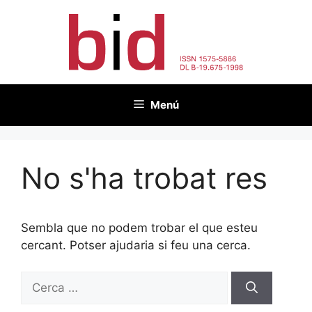
Vés
al
contingut
Menú
No s'ha trobat res
Sembla que no podem trobar el que esteu
cercant. Potser ajudaria si feu una cerca.
Cerca: