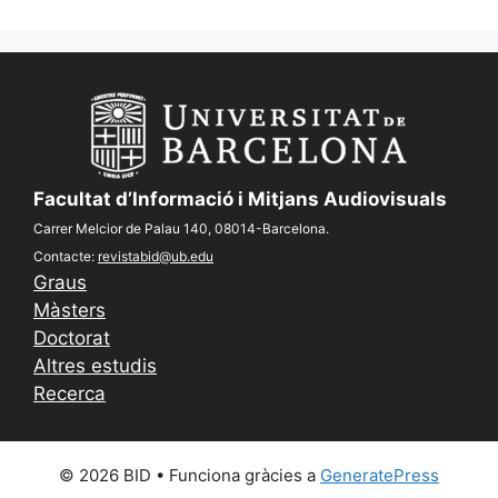
Facultat d’Informació i Mitjans Audiovisuals
Carrer Melcior de Palau 140, 08014-Barcelona.
Contacte:
revistabid@ub.edu
Graus
Màsters
Doctorat
Altres estudis
Recerca
© 2026 BID
• Funciona gràcies a
GeneratePress