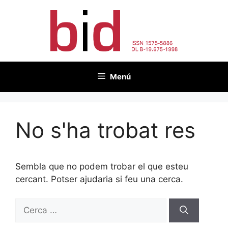
Vés
al
contingut
Menú
No s'ha trobat res
Sembla que no podem trobar el que esteu
cercant. Potser ajudaria si feu una cerca.
Cerca: