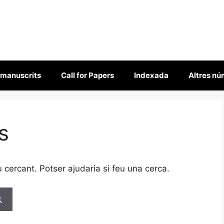
 manuscrits
Call for Papers
Indexada
Altres n
s
cercant. Potser ajudaria si feu una cerca.