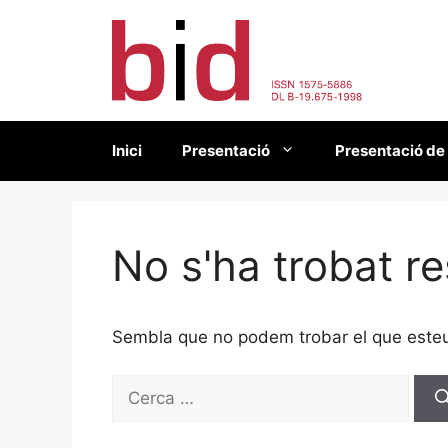
Vés
al
contingut
Inici
Presentació
Presentació de
No s'ha trobat re
Sembla que no podem trobar el que esteu 
Cerca: