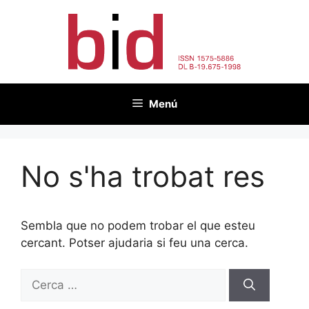
Vés
al
contingut
Menú
No s'ha trobat res
Sembla que no podem trobar el que esteu
cercant. Potser ajudaria si feu una cerca.
Cerca: