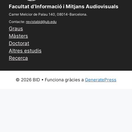
Facultat d’Informació i Mitjans Audiovisuals
Carrer Melcior de Palau 140, 08014-Barcelona.
Contacte:
revistabid@ub.edu
Graus
Màsters
Doctorat
Altres estudis
Recerca
© 2026 BID
• Funciona gràcies a
GeneratePress