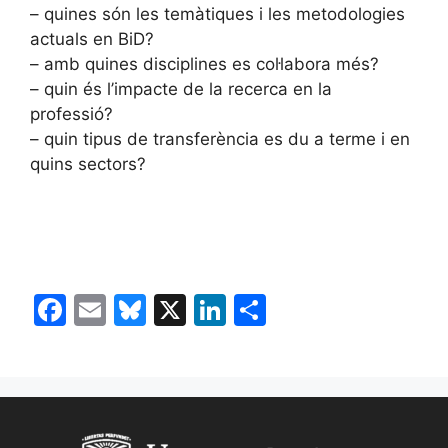
– quines són les temàtiques i les metodologies
actuals en BiD?
– amb quines disciplines es col·labora més?
– quin és l’impacte de la recerca en la
professió?
– quin tipus de transferència es du a terme i en
quins sectors?
F
E
Bl
X
Li
C
a
m
u
n
o
c
ai
e
k
m
e
l
s
e
p
b
k
dI
ar