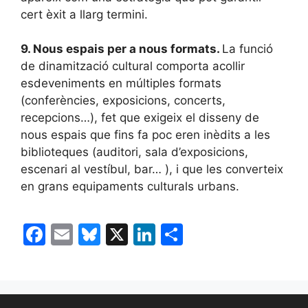
cert èxit a llarg termini.
9.
Nous espais per a nous formats.
La funció
de dinamització cultural comporta acollir
esdeveniments en múltiples formats
(conferències, exposicions, concerts,
recepcions…), fet que exigeix el disseny de
nous espais que fins fa poc eren inèdits a les
biblioteques (auditori, sala d’exposicions,
escenari al vestíbul, bar… ), i que les converteix
en grans equipaments culturals urbans.
F
E
Bl
X
Li
C
a
m
u
n
o
c
ai
e
k
m
e
l
s
e
p