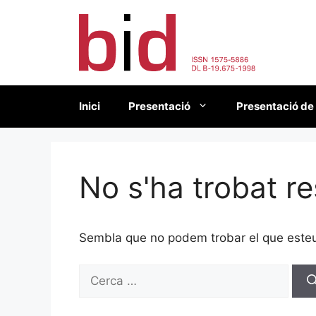
Vés
al
contingut
Inici
Presentació
Presentació de
No s'ha trobat re
Sembla que no podem trobar el que esteu 
Cerca: