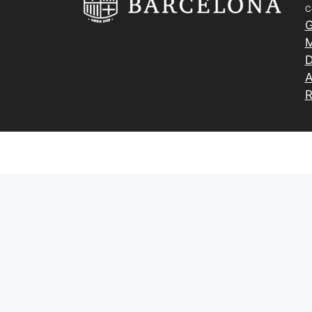
C
G
M
D
A
R