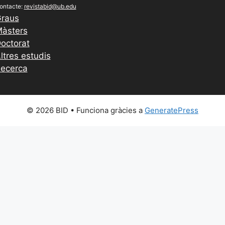
ontacte:
revistabid@ub.edu
raus
àsters
octorat
ltres estudis
ecerca
© 2026 BID
• Funciona gràcies a
GeneratePress