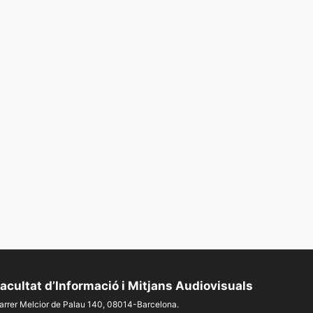
acultat d’Informació i Mitjans Audiovisuals
arrer Melcior de Palau 140, 08014-Barcelona.