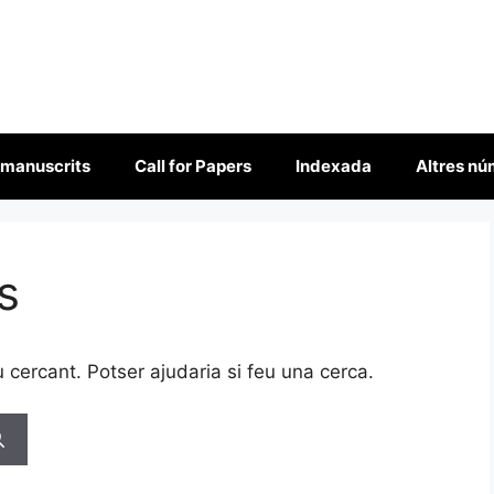
 manuscrits
Call for Papers
Indexada
Altres n
s
cercant. Potser ajudaria si feu una cerca.