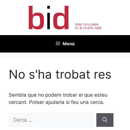
Vés
al
contingut
Menú
No s'ha trobat res
Sembla que no podem trobar el que esteu
cercant. Potser ajudaria si feu una cerca.
Cerca: