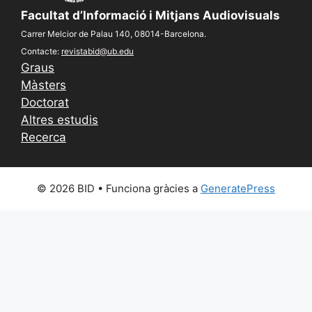
Facultat d’Informació i Mitjans Audiovisuals
Carrer Melcior de Palau 140, 08014-Barcelona.
Contacte:
revistabid@ub.edu
Graus
Màsters
Doctorat
Altres estudis
Recerca
© 2026 BID
• Funciona gràcies a
GeneratePress