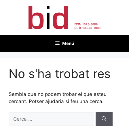
Vés
al
contingut
Menú
No s'ha trobat res
Sembla que no podem trobar el que esteu
cercant. Potser ajudaria si feu una cerca.
Cerca: