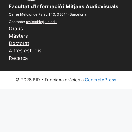
Facultat d’Informació i Mitjans Audiovisuals
Carrer Melcior de Palau 140, 08014-Barcelona.
Contacte:
revistabid@ub.edu
Graus
Màsters
Doctorat
Altres estudis
Recerca
© 2026 BID
• Funciona gràcies a
GeneratePress