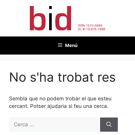
Vés
al
contingut
Menú
No s'ha trobat res
Sembla que no podem trobar el que esteu
cercant. Potser ajudaria si feu una cerca.
Cerca: