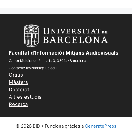
Facultat d’Informació i Mitjans Audiovisuals
Carrer Melcior de Palau 140, 08014-Barcelona.
Contacte:
revistabid@ub.edu
Graus
Màsters
Doctorat
Altres estudis
Recerca
© 2026 BID
• Funciona gràcies a
GeneratePress