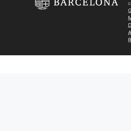
C
G
M
D
A
R