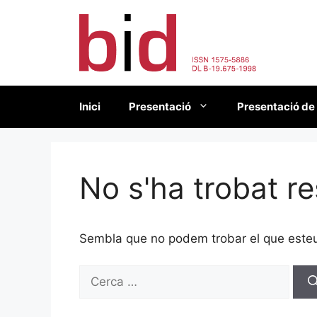
Vés
al
contingut
Inici
Presentació
Presentació de
No s'ha trobat re
Sembla que no podem trobar el que esteu 
Cerca: