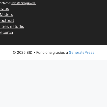
ontacte:
revistabid@ub.edu
raus
àsters
octorat
ltres estudis
ecerca
© 2026 BID
• Funciona gràcies a
GeneratePress