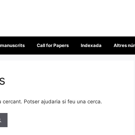
 manuscrits
Call for Papers
Indexada
Altres n
s
cercant. Potser ajudaria si feu una cerca.