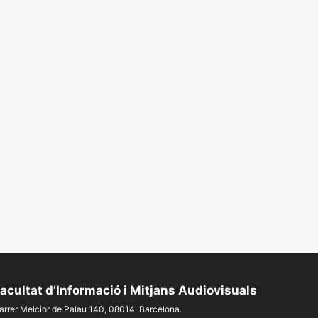
acultat d’Informació i Mitjans Audiovisuals
arrer Melcior de Palau 140, 08014-Barcelona.