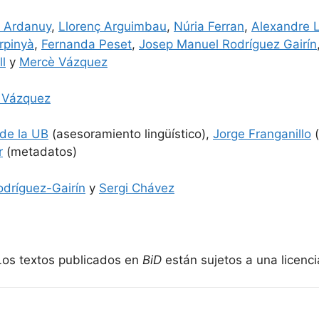
i Ardanuy
,
Llorenç Arguimbau
,
Núria Ferran
,
Alexandre L
rpinyà
,
Fernanda Peset
,
Josep Manuel Rodríguez Gairín
l
y
Mercè Vázquez
 Vázquez
 de la UB
(asesoramiento lingüístico),
Jorge Franganillo
(
r
(metadatos)
dríguez-Gairín
y
Sergi Chávez
s textos publicados en
BiD
están sujetos a una licenc