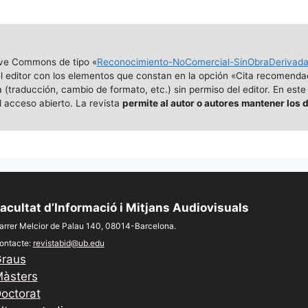
ive Commons de tipo «
Reconocimiento-NoComercial-SinObraDerivad
 el editor con los elementos que constan en la opción «Cita recomenda
traducción, cambio de formato, etc.) sin permiso del editor. En este
 acceso abierto. La revista
permite al autor o autores mantener los 
acultat d’Informació i Mitjans Audiovisuals
arrer Melcior de Palau 140, 08014-Barcelona.
ontacte:
revistabid@ub.edu
raus
àsters
octorat