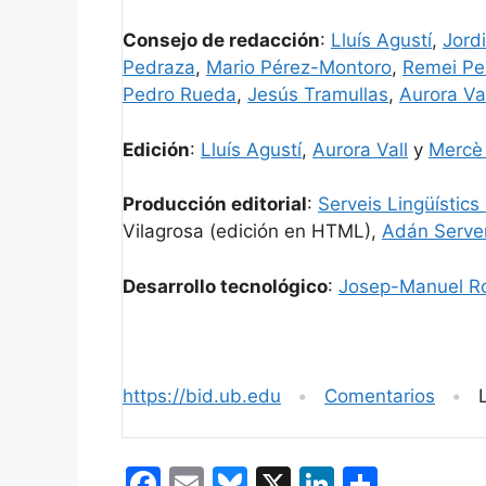
Consejo de redacción
:
Lluís Agustí
,
Jord
Pedraza
,
Mario Pérez-Montoro
,
Remei Pe
Pedro Rueda
,
Jesús Tramullas
,
Aurora Val
Edición
:
Lluís Agustí
,
Aurora Vall
y
Mercè
Producción editorial
:
Serveis Lingüístics
Vilagrosa (edición en HTML),
Adán Serve
Desarrollo tecnológico
:
Josep-Manuel Ro
https://bid.ub.edu
•
Comentarios
•
Lo
F
E
Bl
X
Li
C