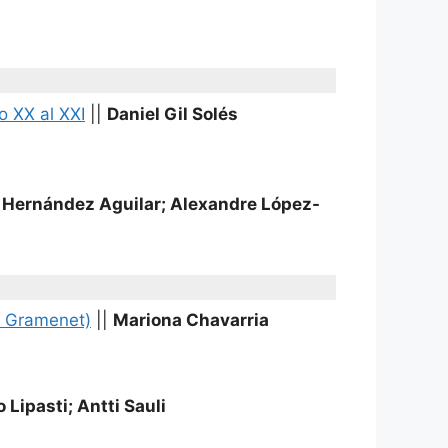
lo
XX
al
XXI
||
Daniel Gil Solés
ernández Aguilar; Alexandre López-
de Gramenet)
||
Mariona Chavarria
 Lipasti; Antti Sauli