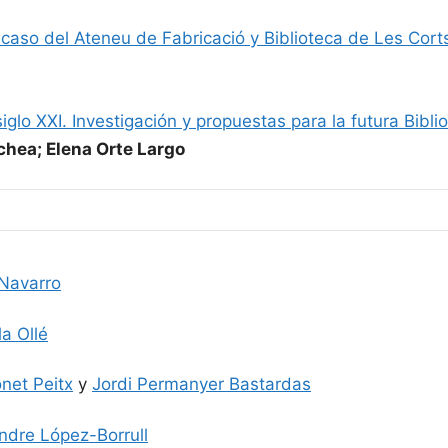
el caso del Ateneu de Fabricació y Biblioteca de Les Cort
siglo
XXI
. Investigación y propuestas para la futura Bibl
chea; Elena Orte Largo
Navarro
a Ollé
onet Peitx
y
Jordi Permanyer Bastardas
ndre López-Borrull