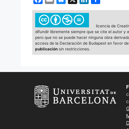
a
m
u
n
o
c
ai
e
k
m
e
l
s
e
p
licencia de Creat
difundir libremente siempre que se cite el autor y
b
k
dI
ar
pero que no se puede hacer ninguna obra derivada (
o
y
n
tir
access de la Declaración de Budapest en favor del
publicación
sin restricciones.
o
k
F
C
C
G
M
D