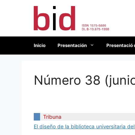
Saltar
al
contenido
Inicio
Presentación
Presentació 
Número 38 (juni
Tribuna
El diseño de la biblioteca universitaria de