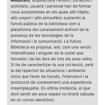
Resultats:
arquitectura i entorn, col·lecció i
activitats, usuaris i personal han de formar
nous ecosistemes en els quals allò hàptic,
allò corpori i allò atmosfèric sustentin la
funció pública de la biblioteca com a
plataforma del coneixement enfront de la
puixança de les tecnologies de la
informació i la comunicació. La futura
Biblioteca es proposa, així, com una versió
intensificada i singular de la ciutat que
l’envolta i de les llars de tots els seus veïns.
Si ha de caracteritzar-la una col·lecció, serà
la del repertori de situacions i ambients
únics que faran de l’accés, l’intercanvi i la
producció de coneixement una experiència
irreemplaçable. En última instància, el que
doni sentit als seus espais no tindrà cabuda
en un correu electrònic.