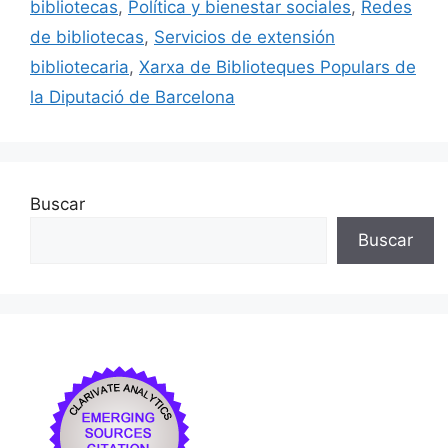
o
y
n
tir
bibliotecas
,
Política y bienestar sociales
,
Redes
o
de bibliotecas
,
Servicios de extensión
k
bibliotecaria
,
Xarxa de Biblioteques Populars de
la Diputació de Barcelona
Buscar
Buscar