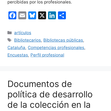
percibidas por los profesionales.
F
E
Bl
X
Li
C
a
m
u
n
o
c
ai
e
k
m
Categorías
artículos
e
l
s
e
p
Etiquetas
Bibliotecarios
,
Bibliotecas públicas
,
b
k
dI
ar
Cataluña
,
Competencias profesionales
,
o
y
n
tir
Encuestas
,
Perfil profesional
o
k
Documentos de
política de desarrollo
de la colección en la