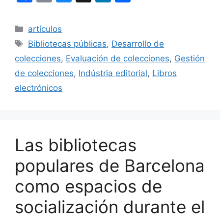
a
m
u
n
o
c
ai
e
k
m
Categorías
artículos
e
l
s
e
p
Etiquetas
Bibliotecas públicas
,
Desarrollo de
b
k
dI
ar
colecciones
,
Evaluación de colecciones
,
Gestión
o
y
n
tir
de colecciones
,
Indústria editorial
,
Libros
o
electrónicos
k
Las bibliotecas
populares de Barcelona
como espacios de
socialización durante el