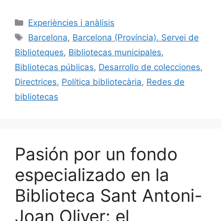
a
m
u
n
o
c
ai
e
k
m
Categorías
Experiències i anàlisis
e
l
s
e
p
Etiquetas
Barcelona
,
Barcelona (Província). Servei de
b
k
dI
ar
Biblioteques
,
Bibliotecas municipales
,
o
y
n
tir
Bibliotecas públicas
,
Desarrollo de colecciones
,
o
Directrices
,
Política bibliotecària
,
Redes de
k
bibliotecas
Pasión por un fondo
especializado en la
Biblioteca Sant Antoni-
Joan Oliver: el