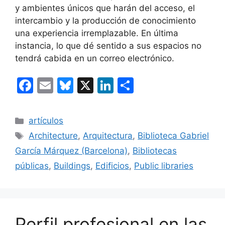
y ambientes únicos que harán del acceso, el
intercambio y la producción de conocimiento
una experiencia irremplazable. En última
instancia, lo que dé sentido a sus espacios no
tendrá cabida en un correo electrónico.
F
E
Bl
X
Li
C
a
m
u
n
o
c
ai
e
k
m
Categorías
artículos
e
l
s
e
p
Etiquetas
Architecture
,
Arquitectura
,
Biblioteca Gabriel
b
k
dI
ar
García Márquez (Barcelona)
,
Bibliotecas
o
y
n
tir
públicas
,
Buildings
,
Edificios
,
Public libraries
o
k
Perfil profesional en las