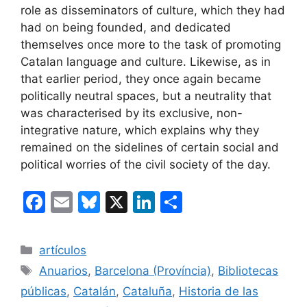
role as disseminators of culture, which they had
had on being founded, and dedicated
themselves once more to the task of promoting
Catalan language and culture. Likewise, as in
that earlier period, they once again became
politically neutral spaces, but a neutrality that
was characterised by its exclusive, non-
integrative nature, which explains why they
remained on the sidelines of certain social and
political worries of the civil society of the day.
F
E
Bl
X
Li
C
a
m
u
n
o
c
ai
e
k
m
Categorías
artículos
e
l
s
e
p
Etiquetas
Anuarios
,
Barcelona (Província)
,
Bibliotecas
b
k
dI
ar
públicas
,
Catalán
,
Cataluña
,
Historia de las