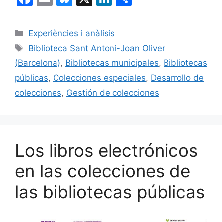
a
m
u
n
o
c
ai
e
k
m
Categorías
Experiències i anàlisis
e
l
s
e
p
Etiquetas
Biblioteca Sant Antoni-Joan Oliver
b
k
dI
ar
(Barcelona)
,
Bibliotecas municipales
,
Bibliotecas
o
y
n
tir
públicas
,
Colecciones especiales
,
Desarrollo de
o
colecciones
,
Gestión de colecciones
k
Los libros electrónicos
en las colecciones de
las bibliotecas públicas