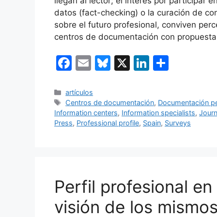
llegan al lector; el interés por participa
datos (fact-checking) o la curación de con
sobre el futuro profesional, conviven per
centros de documentación con propuestas 
F
E
Bl
X
Li
C
a
m
u
n
o
c
ai
e
k
m
Categorías
artículos
Etiquetas
Centros de documentación
,
Documentación pe
e
l
s
e
p
Information centers
,
Information specialists
,
Journ
b
k
dI
ar
Press
,
Professional profile
,
Spain
,
Surveys
o
y
n
tir
o
k
Perfil profesional en
visión de los mismos