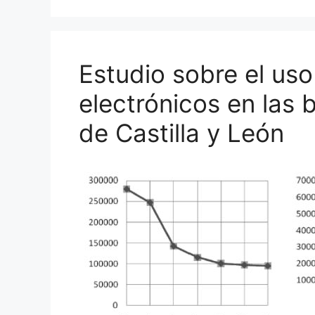
o
y
n
tir
o
k
Estudio sobre el uso 
electrónicos en las b
de Castilla y León