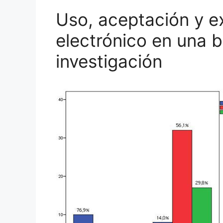
o
Uso, aceptación y ex
k
electrónico en una b
investigación