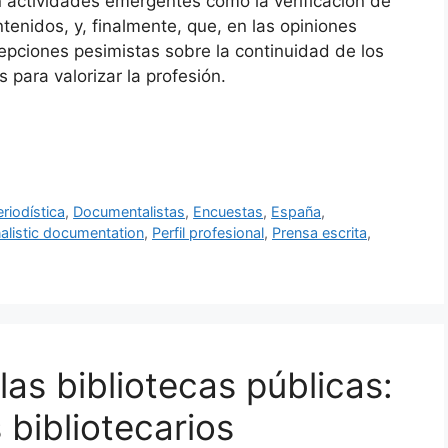
r en actividades emergentes como la verificación de
tenidos, y, finalmente, que, en las opiniones
cepciones pesimistas sobre la continuidad de los
para valorizar la profesión.
riodística
,
Documentalistas
,
Encuestas
,
España
,
alistic documentation
,
Perfil profesional
,
Prensa escrita
,
 las bibliotecas públicas:
 bibliotecarios