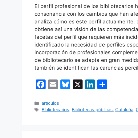
El perfil profesional de los bibliotecarios
consonancia con los cambios que han afect
analiza cómo es este perfil actualmente, 
obtiene así una visión de las competenci
facetas del perfil que requieren más inci
identificado la necesidad de perfiles espe
incorporación de profesionales complement
de bibliotecario se adapta en gran medida
también se identifican las carencias perci
F
E
Bl
X
Li
C
a
m
u
n
o
c
ai
e
k
m
Categorías
artículos
Etiquetas
Bibliotecarios
,
Bibliotecas públicas
,
Cataluña
,
e
l
s
e
p
b
k
dI
ar
o
y
n
tir