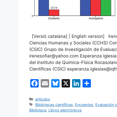
[Versió catalana] | English version] Ire
Ciencias Humanas y Sociales (CCHS) Conse
(CSIC) Grupo de Investigación de Evaluac
irenesofiar@yahoo.com Esperanza Iglesias
del Instituto de Química-Física Rocasolan
Científicas (CSIC) esperanza.iglesias@iq
F
E
Bl
X
Li
C
a
m
u
n
o
c
ai
e
k
m
Categorías
artículos
Etiquetas
Bibliotecas científicas
,
Encuestas
,
Evaluación d
e
l
s
e
p
Biblioteca
,
Libros electrónicos
b
k
dI
ar