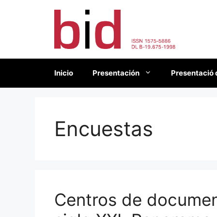
Saltar
al
contenido
Inicio
Presentación
Presentació 
Encuestas
Centros de document