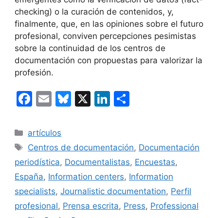
checking) o la curación de contenidos, y,
finalmente, que, en las opiniones sobre el futuro
profesional, conviven percepciones pesimistas
sobre la continuidad de los centros de
documentación con propuestas para valorizar la
profesión.
F
E
Bl
X
Li
C
a
m
u
n
o
c
ai
e
k
m
Categorías
artículos
e
l
s
e
p
Etiquetas
Centros de documentación
,
Documentación
b
k
dI
ar
periodística
,
Documentalistas
,
Encuestas
,
o
y
n
tir
España
,
Information centers
,
Information
o
specialists
,
Journalistic documentation
,
Perfil
k
profesional
,
Prensa escrita
,
Press
,
Professional