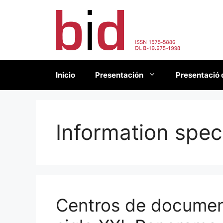
Saltar
al
contenido
Inicio
Presentación
Presentació 
Information speci
Centros de document