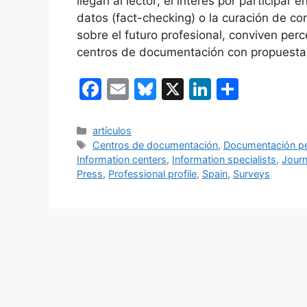
llegan al lector; el interés por participa
datos (fact-checking) o la curación de con
sobre el futuro profesional, conviven per
centros de documentación con propuestas 
F
E
Bl
X
Li
C
a
m
u
n
o
c
ai
e
k
m
Categorías
artículos
Etiquetas
Centros de documentación
,
Documentación pe
e
l
s
e
p
Information centers
,
Information specialists
,
Journ
b
k
dI
ar
Press
,
Professional profile
,
Spain
,
Surveys
o
y
n
tir
o
k