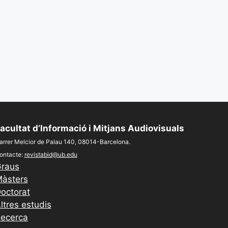
acultat d’Informació i Mitjans Audiovisuals
arrer Melcior de Palau 140, 08014-Barcelona.
ontacte:
revistabid@ub.edu
raus
àsters
octorat
ltres estudis
ecerca