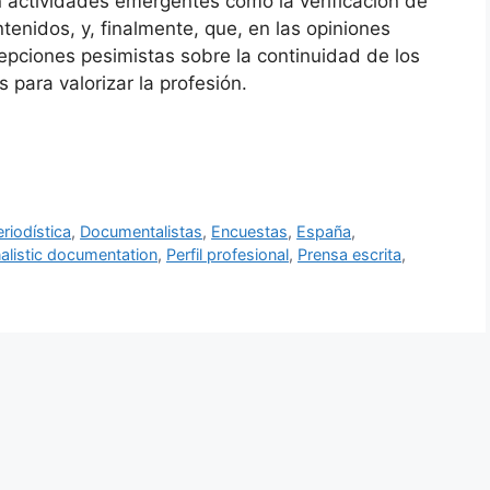
r en actividades emergentes como la verificación de
tenidos, y, finalmente, que, en las opiniones
cepciones pesimistas sobre la continuidad de los
para valorizar la profesión.
riodística
,
Documentalistas
,
Encuestas
,
España
,
alistic documentation
,
Perfil profesional
,
Prensa escrita
,