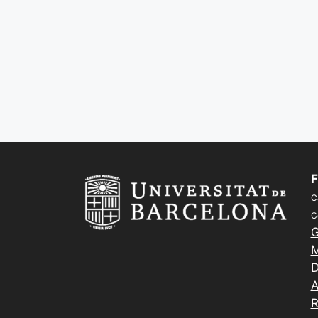
F
C
C
G
M
D
A
R