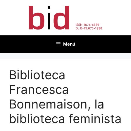
Vés
al
contingut
Menú
Biblioteca
Francesca
Bonnemaison, la
biblioteca feminista