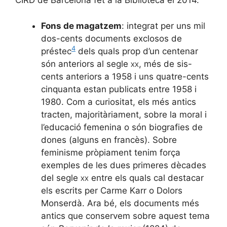
CIRD de Barcelona fet a la Biblioteca el 2014.
Fons de magatzem
: integrat per uns mil
dos-cents documents exclosos de
4
préstec
dels quals prop d’un centenar
són anteriors al segle
xx
, més de sis-
cents anteriors a 1958 i uns quatre-cents
cinquanta estan publicats entre 1958 i
1980. Com a curiositat, els més antics
tracten, majoritàriament, sobre la moral i
l’educació femenina o són biografies de
dones (alguns en francès). Sobre
feminisme pròpiament tenim força
exemples de les dues primeres dècades
del segle
xx
entre els quals cal destacar
els escrits per Carme Karr o Dolors
Monserdà. Ara bé, els documents més
antics que conservem sobre aquest tema