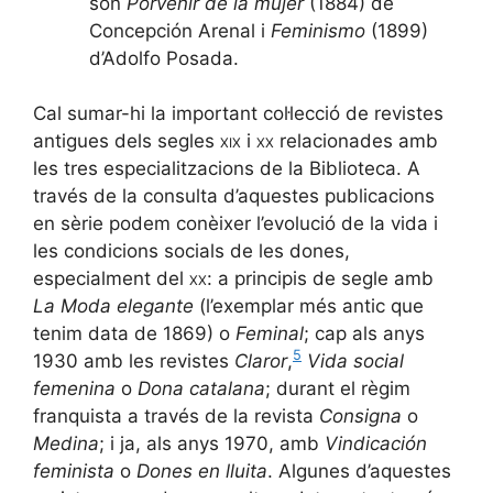
són
Porvenir de la mujer
(1884) de
Concepción Arenal i
Feminismo
(1899)
d’Adolfo Posada.
Cal sumar-hi la important col·lecció de revistes
antigues dels segles
xix
i
xx
relacionades amb
les tres especialitzacions de la Biblioteca. A
través de la consulta d’aquestes publicacions
en sèrie podem conèixer l’evolució de la vida i
les condicions socials de les dones,
especialment del
xx
: a principis de segle amb
La Moda elegante
(l’exemplar més antic que
tenim data de 1869) o
Feminal
; cap als anys
5
1930 amb les revistes
Claror
,
Vida social
femenina
o
Dona catalana
; durant el règim
franquista a través de la revista
Consigna
o
Medina
; i ja, als anys 1970, amb
Vindicación
feminista
o
Dones en lluita
. Algunes d’aquestes