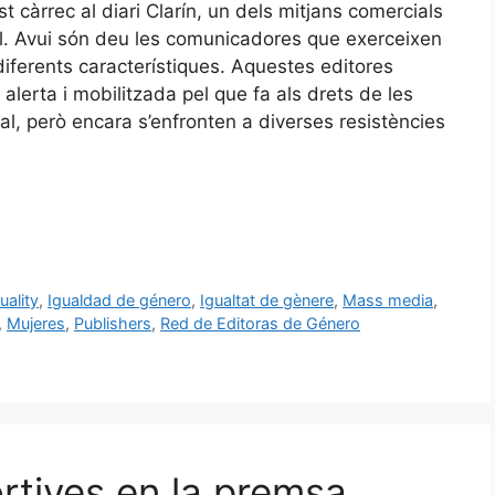
 càrrec al diari Clarín, un dels mitjans comercials
al. Avui són deu les comunicadores que exerceixen
iferents característiques. Aquestes editores
alerta i mobilitzada pel que fa als drets de les
xual, però encara s’enfronten a diverses resistències
uality
,
Igualdad de género
,
Igualtat de gènere
,
Mass media
,
,
Mujeres
,
Publishers
,
Red de Editoras de Género
rtives en la premsa