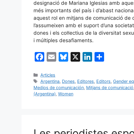
designació de Mariana Iglesias amb aquest
més importants del país i d’abast nacion
aquest rol en mitjans de comunicació de d
l’assumeixen amb el suport d’una societat 
dones i els col·lectius de la diversitat se
i múltiples desafiaments.
F
E
Bl
X
Li
C
a
m
u
n
o
c
ai
e
k
m
Categories
Articles
Etiquetes
Argentina
,
Dones
,
Editores
,
Editors
,
Gender eq
e
l
s
e
p
Medios de comunicación
,
Mitjans de comunicació
b
k
dI
ar
(Argentina)
,
Women
o
y
n
te
o
ix
k
Les periodistes espo