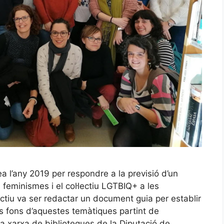
a l’any 2019 per respondre a la previsió d’un
feminismes i el col·lectiu LGTBIQ+ a les
ectiu va ser redactar un document guia per establir
ous fons d’aquestes temàtiques partint de
la xarxa de biblioteques de la Diputació de