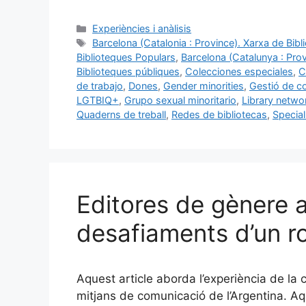
a
m
u
n
o
c
ai
e
k
m
Categories
Experiències i anàlisis
Etiquetes
Barcelona (Catalonia : Province). Xarxa de Bib
e
l
s
e
p
Biblioteques Populars
,
Barcelona (Catalunya : Prov
b
k
dI
ar
Biblioteques públiques
,
Colecciones especiales
,
C
de trabajo
,
Dones
,
Gender minorities
,
Gestió de co
o
y
n
te
LGTBIQ+
,
Grupo sexual minoritario
,
Library netwo
o
ix
Quaderns de treball
,
Redes de bibliotecas
,
Special
k
Editores de gènere a
desafiaments d’un ro
Aquest article aborda l’experiència de la 
mitjans de comunicació de l’Argentina. Aq