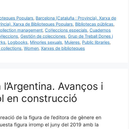
lioteques Populars
,
Barcelona (Cataluña : Provincia). Xarxa de
íncia). Xarxa de Biblioteques Populars
,
Bibliotecas públicas
,
ollection management
,
Col·leccions especials
,
Cuadernos
l·leccions
,
Gestión de colecciones
,
Grup de Treball Dones i
rks
,
Logbooks
,
Minories sexuals
,
Mujeres
,
Public libraries
,
 collections
,
Women
,
Xarxes de biblioteques
 l’Argentina. Avanços i
l en construcció
creació de la figura de l’editora de gènere en
uesta figura irromp el juny del 2019 amb la