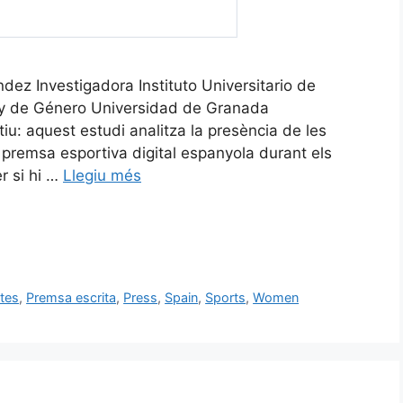
ez Investigadora Instituto Universitario de
s y de Género Universidad de Granada
: aquest estudi analitza la presència de les
a premsa esportiva digital espanyola durant els
r si hi …
Llegiu més
stes
,
Premsa escrita
,
Press
,
Spain
,
Sports
,
Women