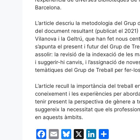
Barcelona.
L’article descriu la metodologia del Grup 
del document resultant (publicat el 2021) 
Vilanova i la Geltrú, que han fet nous cen
s’apunta el present i futur del Grup de Tr
assolir: la revisió de la indexació de les
i suggerir-hi canvis, i l’assignació de no
temàtiques del Grup de Treball per fer-lo
L’article recull la importància del treball 
coneixement i les experiències per aborda
tenir present la perspectiva de gènere a t
suggereix la necessitat que els professio
en aquests àmbits.
F
E
Bl
X
Li
C