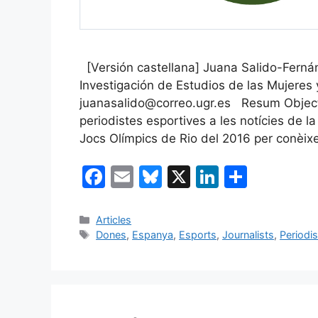
[Versión castellana] Juana Salido-Fernánd
Investigación de Estudios de las Mujere
juanasalido@correo.ugr.es Resum Objectiu
periodistes esportives a les notícies de l
Jocs Olímpics de Rio del 2016 per conèixe
F
E
Bl
X
Li
C
a
m
u
n
o
c
ai
e
k
m
Categories
Articles
Etiquetes
Dones
,
Espanya
,
Esports
,
Journalists
,
Periodi
e
l
s
e
p
b
k
dI
ar
o
y
n
te
o
ix