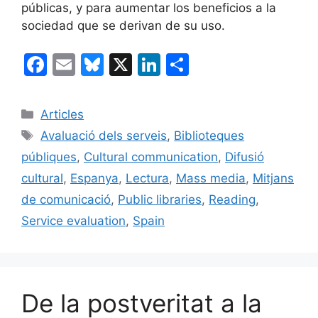
públicas, y para aumentar los beneficios a la
sociedad que se derivan de su uso.
F
E
Bl
X
Li
C
a
m
u
n
o
c
ai
e
k
m
Categories
Articles
e
l
s
e
p
Etiquetes
Avaluació dels serveis
,
Biblioteques
b
k
dI
ar
públiques
,
Cultural communication
,
Difusió
o
y
n
te
cultural
,
Espanya
,
Lectura
,
Mass media
,
Mitjans
o
ix
de comunicació
,
Public libraries
,
Reading
,
k
Service evaluation
,
Spain
De la postveritat a la