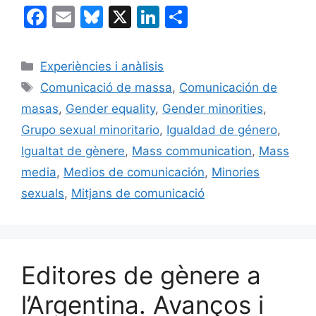
F
E
Bl
X
Li
C
a
m
u
n
o
c
ai
e
k
m
Categories
Experiències i anàlisis
e
l
s
e
p
Etiquetes
Comunicació de massa
,
Comunicación de
b
k
dI
ar
masas
,
Gender equality
,
Gender minorities
,
o
y
n
te
Grupo sexual minoritario
,
Igualdad de género
,
o
ix
Igualtat de gènere
,
Mass communication
,
Mass
k
media
,
Medios de comunicación
,
Minories
sexuals
,
Mitjans de comunicació
Editores de gènere a
l’Argentina. Avanços i