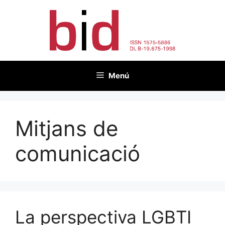
Vés
al
contingut
Menú
Mitjans de
comunicació
La perspectiva LGBTI