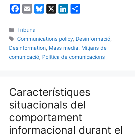
F
E
Bl
X
Li
C
a
m
u
n
o
c
ai
e
k
m
Categories
Tribuna
e
l
s
e
p
Etiquetes
Communications policy
,
Desinformació
,
b
k
dI
ar
Desinformation
,
Mass media
,
Mitjans de
o
y
n
te
comunicació
,
Política de comunicacions
o
ix
k
Característiques
situacionals del
comportament
informacional durant el