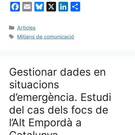
F
E
Bl
X
Li
C
a
m
u
n
o
c
ai
e
k
m
Categories
Articles
e
l
s
e
p
Etiquetes
Mitjans de comunicació
b
k
dI
ar
o
y
n
te
o
ix
Gestionar dades en
k
situacions
d’emergència. Estudi
del cas dels focs de
l’Alt Empordà a
Catalunya