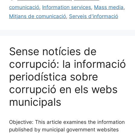
b
k
dI
ar
comunicació
,
Information services
,
Mass media
,
o
y
n
te
Mitjans de comunicació
,
Serveis d'informació
o
ix
k
Sense notícies de
corrupció: la informació
periodística sobre
corrupció en els webs
municipals
Objective: This article examines the information
published by municipal government websites