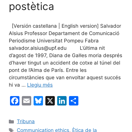
postètica
[Versión castellana | English version] Salvador
Alsius Professor Departament de Comunicació
Periodisme Universitat Pompeu Fabra
salvador.alsius@upf.edu L’última nit
d’agost de 1997, Diana de Gal·les moria després
d’haver tingut un accident de cotxe al túnel del
pont de l’Alma de París. Entre les
circumstàncies que van envoltar aquest succés
hi va …
Llegiu més
F
E
Bl
X
Li
C
a
m
u
n
o
c
ai
e
k
m
Categories
Tribuna
e
l
s
e
p
Etiquetes
Communication ethics
,
Ètica de la