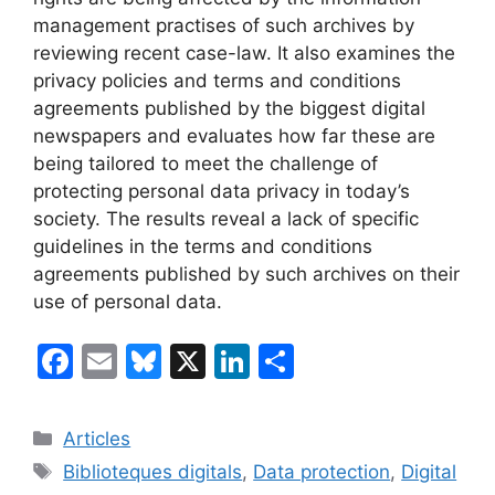
management practises of such archives by
reviewing recent case-law. It also examines the
privacy policies and terms and conditions
agreements published by the biggest digital
newspapers and evaluates how far these are
being tailored to meet the challenge of
protecting personal data privacy in today’s
society. The results reveal a lack of specific
guidelines in the terms and conditions
agreements published by such archives on their
use of personal data.
F
E
Bl
X
Li
C
a
m
u
n
o
c
ai
e
k
m
Categories
Articles
e
l
s
e
p
Etiquetes
Biblioteques digitals
,
Data protection
,
Digital