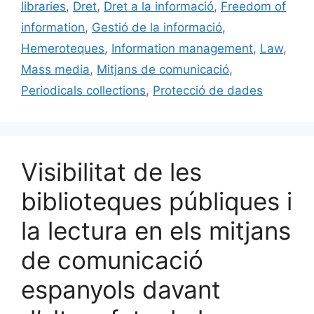
b
k
dI
ar
libraries
,
Dret
,
Dret a la informació
,
Freedom of
o
y
n
te
information
,
Gestió de la informació
,
o
ix
Hemeroteques
,
Information management
,
Law
,
k
Mass media
,
Mitjans de comunicació
,
Periodicals collections
,
Protecció de dades
Visibilitat de les
biblioteques públiques i
la lectura en els mitjans
de comunicació
espanyols davant