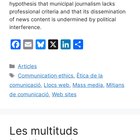
hypothesis that municipal journalism lacks
professional criteria and that its dissemination
of news content is undermined by political
interference.
F
E
Bl
X
Li
C
a
m
u
n
o
c
ai
e
k
m
Categories
Articles
e
l
s
e
p
Etiquetes
Communication ethics
,
Ètica de la
b
k
dI
ar
comunicació
,
Llocs web
,
Mass media
,
Mitjans
o
y
n
te
de comunicació
,
Web sites
o
ix
k
Les multituds