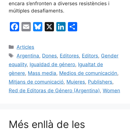
encara s’enfronten a diverses resistències i
múltiples desafiaments.
F
E
Bl
X
Li
C
a
m
u
n
o
c
ai
e
k
m
Categories
Articles
e
l
s
e
p
Etiquetes
Argentina
,
Dones
,
Editores
,
Editors
,
Gender
b
k
dI
ar
equality
,
Igualdad de género
,
Igualtat de
o
y
n
te
gènere
,
Mass media
,
Medios de comunicación
,
o
ix
Mitjans de comunicació
,
Mujeres
,
Publishers
,
k
Red de Editoras de Género (Argentina)
,
Women
Més enllà de les