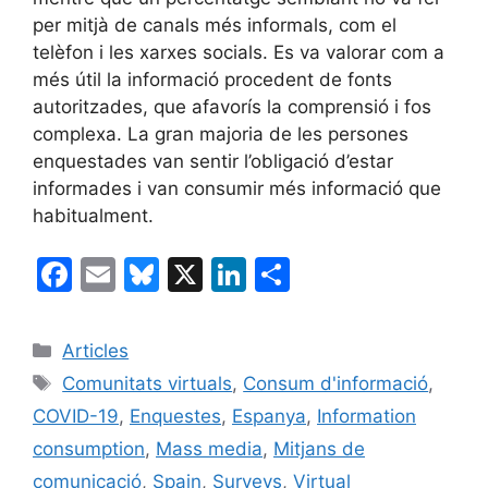
per mitjà de canals més informals, com el
telèfon i les xarxes socials. Es va valorar com a
més útil la informació procedent de fonts
autoritzades, que afavorís la comprensió i fos
complexa. La gran majoria de les persones
enquestades van sentir l’obligació d’estar
informades i van consumir més informació que
habitualment.
F
E
Bl
X
Li
C
a
m
u
n
o
c
ai
e
k
m
Categories
Articles
e
l
s
e
p
Etiquetes
Comunitats virtuals
,
Consum d'informació
,
b
k
dI
ar
COVID-19
,
Enquestes
,
Espanya
,
Information
o
y
n
te
consumption
,
Mass media
,
Mitjans de
o
ix
comunicació
,
Spain
,
Surveys
,
Virtual